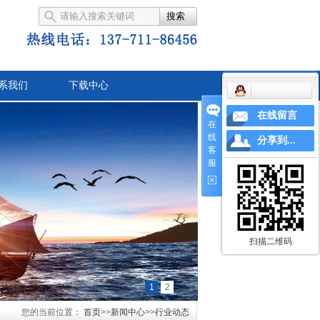
系我们
下载中心
在线留言
在
线
分享到...
客
服
扫描二维码
1
2
您的当前位置：
首页
>>
新闻中心
>>
行业动态