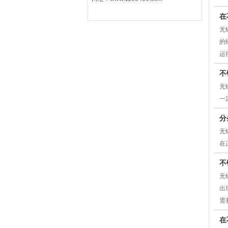
在
无
的
运
不
无
一
分
无
在
不
无
出
需
在