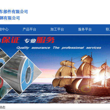
闻中心
产品平台
加工平台
服务平台
联
动态