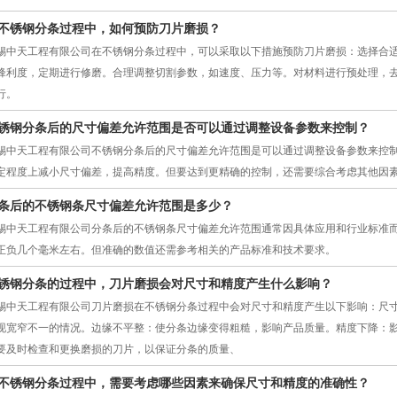
不锈钢分条过程中，如何预防刀片磨损？
锡中天工程有限公司在不锈钢分条过程中，可以采取以下措施预防刀片磨损：选择合
锋利度，定期进行修磨。合理调整切割参数，如速度、压力等。对材料进行预处理，
行。
锈钢分条后的尺寸偏差允许范围是否可以通过调整设备参数来控制？
锡中天工程有限公司不锈钢分条后的尺寸偏差允许范围是可以通过调整设备参数来控
定程度上减小尺寸偏差，提高精度。但要达到更精确的控制，还需要综合考虑其他因
条后的不锈钢条尺寸偏差允许范围是多少？
锡中天工程有限公司分条后的不锈钢条尺寸偏差允许范围通常因具体应用和行业标准
正负几个毫米左右。但准确的数值还需参考相关的产品标准和技术要求。
锈钢分条的过程中，刀片磨损会对尺寸和精度产生什么影响？
锡中天工程有限公司刀片磨损在不锈钢分条过程中会对尺寸和精度产生以下影响：尺
现宽窄不一的情况。边缘不平整：使分条边缘变得粗糙，影响产品质量。精度下降：
要及时检查和更换磨损的刀片，以保证分条的质量、
不锈钢分条过程中，需要考虑哪些因素来确保尺寸和精度的准确性？