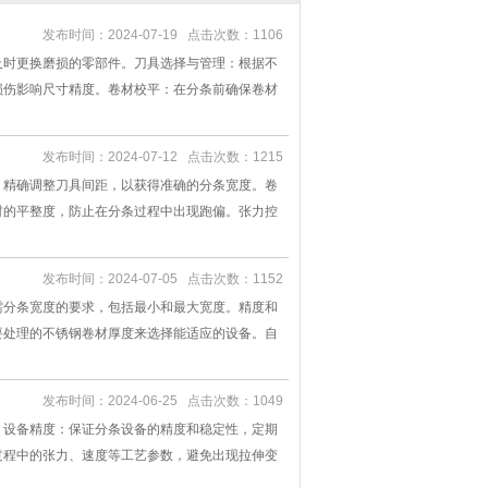
发布时间：2024-07-19 点击次数：1106
及时更换磨损的零部件。刀具选择与管理：根据不
损伤影响尺寸精度。卷材校平：在分条前确保卷材
发布时间：2024-07-12 点击次数：1215
。精确调整刀具间距，以获得准确的分条宽度。卷
材的平整度，防止在分条过程中出现跑偏。张力控
发布时间：2024-07-05 点击次数：1152
需分条宽度的要求，包括最小和最大宽度。精度和
要处理的不锈钢卷材厚度来选择能适应的设备。自
发布时间：2024-06-25 点击次数：1049
。设备精度：保证分条设备的精度和稳定性，定期
过程中的张力、速度等工艺参数，避免出现拉伸变