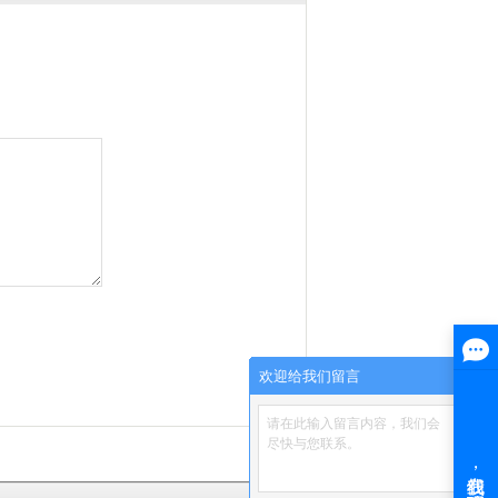
欢迎给我们留言
请在此输入留言内容，我们会
尽快与您联系。